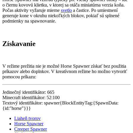
o čiernu kovovú klietku, v ktorej sa otáča miniatúrna verzia koňa.
Počas aktivity vyžaruje mierne
svetlo
a častice. Po umiestnení
generuje kone v okruhu niekoľkých blokov, pokiaľ sú splnené
podmienky na spawnovanie.
Získavanie
V režime prežitia nie je možné Horse Spawner získať bez použitia
príkazov alebo doplnkov. V kreatívnom režime ho možno vytvoriť
pomocou príkazu:
Jedinečný identifikátor: 665
Minecraft identifikátor: 52:100
Textový identifikátor: spawner{BlockEntityTag:{SpawnData:
{id:"horse"}}}
Liaheň tvorov
Horse Spawner
Creeper Spawner