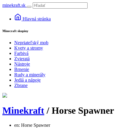
minekraft.sk
Hlavná stránka
Minecraft skupiny
Nepriateľský mob
Kvety a stromy
Farbivá
Zvieratá
Nástroje
Brnenie
Rudy a minerály
Jedlá a nápoje
Zbrane
Minekraft
/ Horse Spawner
en: Horse Spawner