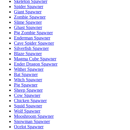
Skeleton Spawner
Spider Spawner
Giant Spawner
Zombie Spawner
Slime Spawner
Ghast Spawner
Pig Zombie Spawner
Enderman Spawner
Cave Spider Spawner
Silverfish Spawner
Blaze Spawner
Magma Cube Spawner
Ender Dragon Spawner
Wither Spawner
Bat Spawner
Witch Spawner
Pig Spawner
Sheep Spawner
Cow Spawner
Chicken Spawner
Squid Spawner
Wolf Spawner
Mooshroom Spawner
Snowman Spawner
Ocelot Spawner