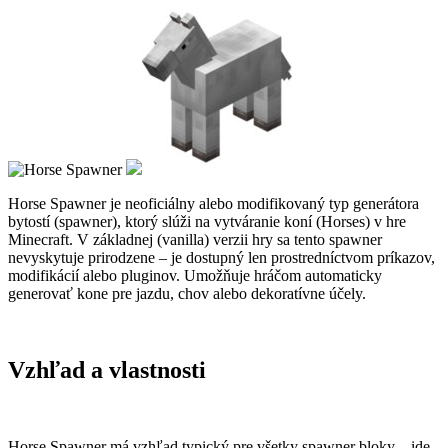
Horse Spawner je neoficiálny alebo modifikovaný typ generátora
bytostí (spawner), ktorý slúži na vytváranie koní (Horses) v hre
Minecraft. V základnej (vanilla) verzii hry sa tento spawner
nevyskytuje prirodzene – je dostupný len prostredníctvom príkazov,
modifikácií alebo pluginov. Umožňuje hráčom automaticky
generovať kone pre jazdu, chov alebo dekoratívne účely.
Vzhľad a vlastnosti
Horse Spawner má vzhľad typický pre všetky spawner bloky – ide