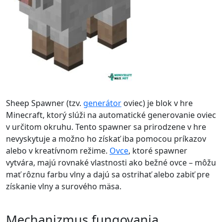
Sheep Spawner (tzv.
generátor
oviec) je blok v hre
Minecraft, ktorý slúži na automatické generovanie oviec
v určitom okruhu. Tento spawner sa prirodzene v hre
nevyskytuje a možno ho získať iba pomocou príkazov
alebo v kreatívnom režime.
Ovce
, ktoré spawner
vytvára, majú rovnaké vlastnosti ako bežné ovce – môžu
mať rôznu farbu vlny a dajú sa ostrihať alebo zabiť pre
získanie vlny a surového mäsa.
Mechanizmus fungovania