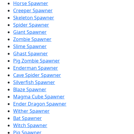
Horse Spawner
Creeper Spawner
Skeleton Spawner
Spider Spawner
Giant Spawner
Zombie Spawner
Slime Spawner
Ghast Spawner
Pig Zombie Spawner
Enderman Spawner
Cave Spider Spawner
Silverfish Spawner
Blaze Spawner
Magma Cube Spawner
Ender Dragon Spawner
Wither Spawner
Bat Spawner
Witch Spawner
Pig Spawner