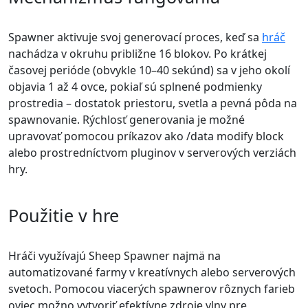
Spawner aktivuje svoj generovací proces, keď sa
hráč
nachádza v okruhu približne 16 blokov. Po krátkej
časovej perióde (obvykle 10–40 sekúnd) sa v jeho okolí
objavia 1 až 4 ovce, pokiaľ sú splnené podmienky
prostredia – dostatok priestoru, svetla a pevná pôda na
spawnovanie. Rýchlosť generovania je možné
upravovať pomocou príkazov ako /data modify block
alebo prostredníctvom pluginov v serverových verziách
hry.
Použitie v hre
Hráči využívajú Sheep Spawner najmä na
automatizované farmy v kreatívnych alebo serverových
svetoch. Pomocou viacerých spawnerov rôznych farieb
oviec možno vytvoriť efektívne zdroje vlny pre