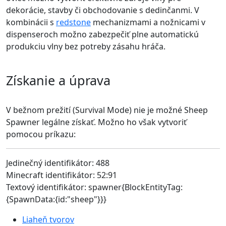
dekorácie, stavby či obchodovanie s dedinčanmi. V
kombinácii s
redstone
mechanizmami a nožnicami v
dispenseroch možno zabezpečiť plne automatickú
produkciu vlny bez potreby zásahu hráča.
Získanie a úprava
V bežnom prežití (Survival Mode) nie je možné Sheep
Spawner legálne získať. Možno ho však vytvoriť
pomocou príkazu:
Jedinečný identifikátor: 488
Minecraft identifikátor: 52:91
Textový identifikátor: spawner{BlockEntityTag:
{SpawnData:{id:"sheep"}}}
Liaheň tvorov