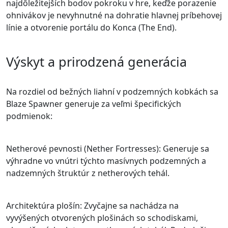
najdôležitejších bodov pokroku v hre, keďže porazenie
ohnivákov je nevyhnutné na dohratie hlavnej príbehovej
línie a otvorenie portálu do Konca (The End).
Výskyt a prirodzená generácia
Na rozdiel od bežných liahní v podzemných kobkách sa
Blaze Spawner generuje za veľmi špecifických
podmienok:
Netherové pevnosti (Nether Fortresses): Generuje sa
výhradne vo vnútri týchto masívnych podzemných a
nadzemných štruktúr z netherových tehál.
Architektúra plošín: Zvyčajne sa nachádza na
vyvýšených otvorených plošinách so schodiskami,