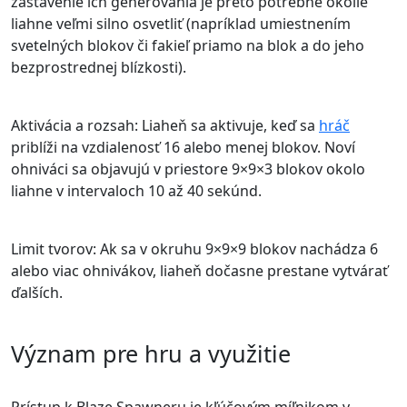
zastavenie ich generovania je preto potrebné okolie
liahne veľmi silno osvetliť (napríklad umiestnením
svetelných blokov či fakieľ priamo na blok a do jeho
bezprostrednej blízkosti).
Aktivácia a rozsah: Liaheň sa aktivuje, keď sa
hráč
priblíži na vzdialenosť 16 alebo menej blokov. Noví
ohniváci sa objavujú v priestore 9×9×3 blokov okolo
liahne v intervaloch 10 až 40 sekúnd.
Limit tvorov: Ak sa v okruhu 9×9×9 blokov nachádza 6
alebo viac ohnivákov, liaheň dočasne prestane vytvárať
ďalších.
Význam pre hru a využitie