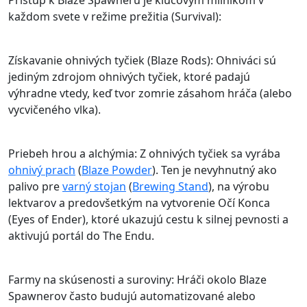
Prístup k Blaze Spawneru je kľúčovým míľnikom v
každom svete v režime prežitia (Survival):
Získavanie ohnivých tyčiek (Blaze Rods): Ohniváci sú
jediným zdrojom ohnivých tyčiek, ktoré padajú
výhradne vtedy, keď tvor zomrie zásahom hráča (alebo
vycvičeného vlka).
Priebeh hrou a alchýmia: Z ohnivých tyčiek sa vyrába
ohnivý prach
(
Blaze Powder
). Ten je nevyhnutný ako
palivo pre
varný stojan
(
Brewing Stand
), na výrobu
lektvarov a predovšetkým na vytvorenie Očí Konca
(Eyes of Ender), ktoré ukazujú cestu k silnej pevnosti a
aktivujú portál do The Endu.
Farmy na skúsenosti a suroviny: Hráči okolo Blaze
Spawnerov často budujú automatizované alebo