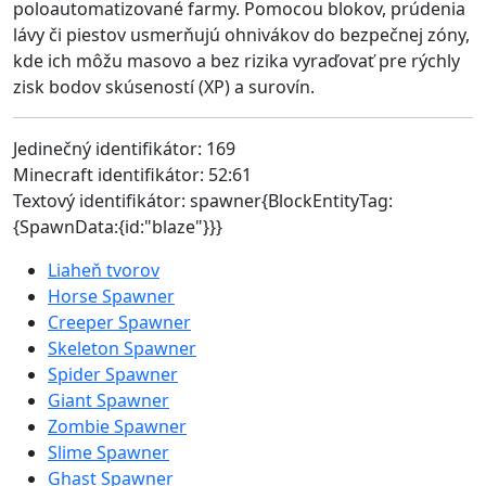
poloautomatizované farmy. Pomocou blokov, prúdenia
lávy či piestov usmerňujú ohnivákov do bezpečnej zóny,
kde ich môžu masovo a bez rizika vyraďovať pre rýchly
zisk bodov skúseností (XP) a surovín.
Jedinečný identifikátor: 169
Minecraft identifikátor: 52:61
Textový identifikátor: spawner{BlockEntityTag:
{SpawnData:{id:"blaze"}}}
Liaheň tvorov
Horse Spawner
Creeper Spawner
Skeleton Spawner
Spider Spawner
Giant Spawner
Zombie Spawner
Slime Spawner
Ghast Spawner