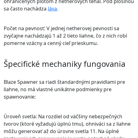
ohraničených plotom z netherových tehál. Pod plošinou
sa často nachádza
láva
.
Počet na pevnosť: V jednej netherovej pevnosti sa
zvyčajne nachádzajú 1 až 2 tieto liahne, čo z nich robí
pomerne vzácny a cenný cieľ prieskumu.
Špecifické mechaniky fungovania
Blaze Spawner sa riadi štandardnými pravidlami pre
liahne, no má vlastné unikátne podmienky pre
spawnovanie:
Úroveň svetla: Na rozdiel od väčšiny nebezpečných
tvorov (ktoré vyžadujú úplnú tmu), ohniváci sa z liahne
môžu generovať až do úrovne svetla 11. Na úplné