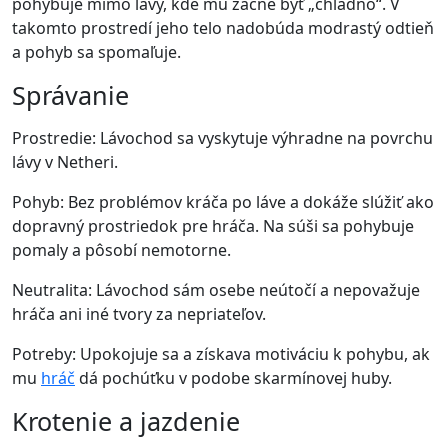
pohybuje mimo lávy, kde mu začne byť „chladno“. V
takomto prostredí jeho telo nadobúda modrastý odtieň
a pohyb sa spomaľuje.
Správanie
Prostredie: Lávochod sa vyskytuje výhradne na povrchu
lávy v Netheri.
Pohyb: Bez problémov kráča po láve a dokáže slúžiť ako
dopravný prostriedok pre hráča. Na súši sa pohybuje
pomaly a pôsobí nemotorne.
Neutralita: Lávochod sám osebe neútočí a nepovažuje
hráča ani iné tvory za nepriateľov.
Potreby: Upokojuje sa a získava motiváciu k pohybu, ak
mu
hráč
dá pochúťku v podobe skarmínovej huby.
Krotenie a jazdenie