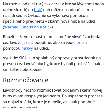
Na rozdiel od niektorých zvierat v hre sa lávochod nedá
úplne skrotiť, no
hráč
naň môže nasadnúť, ak mu
nasadí sedlo. Ovládanie sa vykonáva pomocou
špeciálneho predmetu – skarmínová huba na udici
(
Warped Fungus on a Stick
).
Použitie: S týmto nástrojom je možné viesť lávochoda
cez lávové jazerá podobne, ako sa vedie
prasa
pomocou
mrkvy
na udici.
Využitie: Slúži ako spoľahlivý dopravný prostriedok na
presun cez lávové plochy, ktoré by boli pre hráča inak
smrteľne nebezpečné.
Rozmnožovanie
Lávochody možno rozmnožovať podaním skarmínovej
huby dvom dospelým jedincom. Po úspešnom procese
sa objaví mláďa, ktoré je menšie, ale inak podobné
dospelému tvorovi.