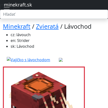
minekraft.sk
Minekraft
/
Zvieratá
/ Lávochod
cz: lávouch
en: Strider
sk: Lávochod