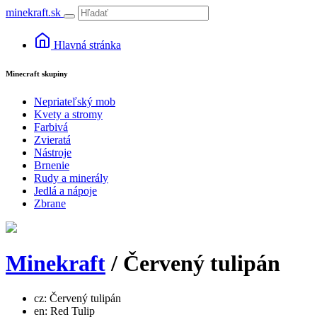
minekraft.sk
Hlavná stránka
Minecraft skupiny
Nepriateľský mob
Kvety a stromy
Farbivá
Zvieratá
Nástroje
Brnenie
Rudy a minerály
Jedlá a nápoje
Zbrane
Minekraft
/ Červený tulipán
cz: Červený tulipán
en: Red Tulip