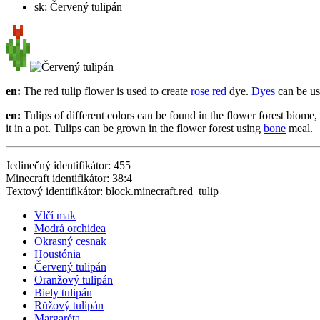
sk: Červený tulipán
en:
The red tulip flower is used to create
rose red
dye.
Dyes
can be use
en:
Tulips of different colors can be found in the flower forest biome
it in a pot. Tulips can be grown in the flower forest using
bone
meal.
Jedinečný identifikátor: 455
Minecraft identifikátor: 38:4
Textový identifikátor: block.minecraft.red_tulip
Vlčí mak
Modrá orchidea
Okrasný cesnak
Houstónia
Červený tulipán
Oranžový tulipán
Biely tulipán
Růžový tulipán
Margaréta