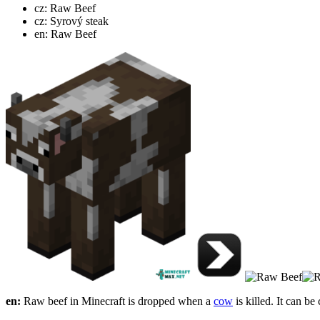
cz: Raw Beef
cz: Syrový steak
en: Raw Beef
en:
Raw beef in Minecraft is dropped when a
cow
is killed. It can b