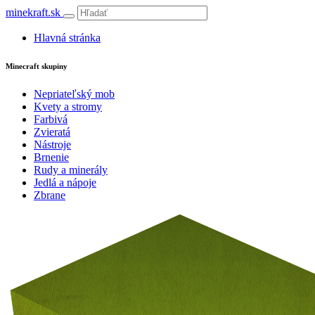
minekraft.sk
Hlavná stránka
Minecraft skupiny
Nepriateľský mob
Kvety a stromy
Farbivá
Zvieratá
Nástroje
Brnenie
Rudy a minerály
Jedlá a nápoje
Zbrane