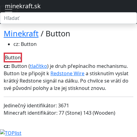
minekraft.sk
Minekraft
/ Button
cz: Button
Button
cz:
Button (
tlačítko
) je druh přepínacího mechanismu.
Button lze připojit k
Redstone Wire
a stisknutím vyslat
krátký Redstone signál na dálku. Po chvilce se vrátí do
své původní polohy a lze jej stisknout znovu.
Jedinečný identifikátor: 3671
Minecraft identifikátor: 77 (Stone) 143 (Wooden)