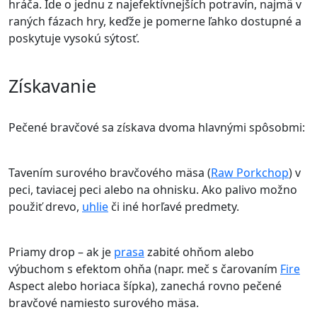
hráča. Ide o jednu z najefektívnejších potravín, najmä v
raných fázach hry, keďže je pomerne ľahko dostupné a
poskytuje vysokú sýtosť.
Získavanie
Pečené bravčové sa získava dvoma hlavnými spôsobmi:
Tavením surového bravčového mäsa (
Raw Porkchop
) v
peci, taviacej peci alebo na ohnisku. Ako palivo možno
použiť drevo,
uhlie
či iné horľavé predmety.
Priamy drop – ak je
prasa
zabité ohňom alebo
výbuchom s efektom ohňa (napr. meč s čarovaním
Fire
Aspect alebo horiaca šípka), zanechá rovno pečené
bravčové namiesto surového mäsa.