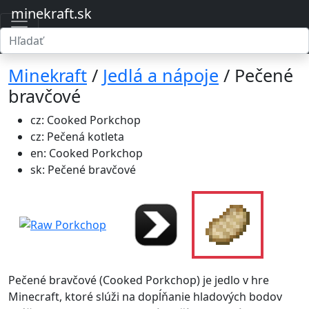
minekraft.sk
Minekraft
/
Jedlá a nápoje
/ Pečené
bravčové
cz: Cooked Porkchop
cz: Pečená kotleta
en: Cooked Porkchop
sk: Pečené bravčové
Pečené bravčové (Cooked Porkchop) je jedlo v hre
Minecraft, ktoré slúži na dopĺňanie hladových bodov