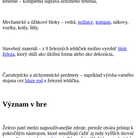
Brnenie – kompletná súprava železného brnenia,
Mechanické a úžitkové bloky – vedrá,
nožnice
,
kompas
, nákovy,
vozíky, kotly, štíty,
Stavebný materiál – z 9 železných tehličiek možno vyrobiť
blok
železa
, ktorý slúži ako úložná forma alebo ako dekorácia,
Čarodejnícke a alchymistické predmety – napríklad výroba varného
stojana cez
blaze rod
a železnú tehličku.
Význam v hre
Železo patrí medzi najpoužívanejšie zdroje, pretože otvára prístup k
pokročilým nástrojom, ktoré umožňujú ťažiť aj rudy vyšších úrovní