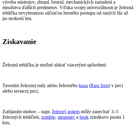
výrobu nástrojov, zbraní, brnení, mechanických zariadení a
množstva ďalších predmetov. Vďaka svojej univerzálnosti je železná
tehlička nevyhnutnou súčasťou herného postupu od raných fáz až
po neskorú hru.
Získavanie
Železnú tehličku je možné získať viacerými spôsobmi:
Tavením železnej rudy alebo železného
kusa
(
Raw Iron
) v peci
alebo taviacej peci,
Zabíjaním mobov – napr.
železný golem
môže zanechať 3–5
železných tehličiek,
zombie
,
utopenec
a
husk
zriedkavo pustia 1
kus,