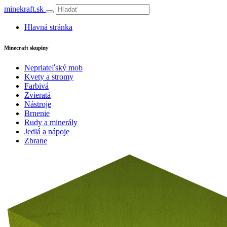
minekraft.sk
Hlavná stránka
Minecraft skupiny
Nepriateľský mob
Kvety a stromy
Farbivá
Zvieratá
Nástroje
Brnenie
Rudy a minerály
Jedlá a nápoje
Zbrane