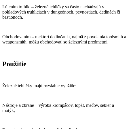
Lútením truhlíc – železné tehličky sa často nachádzajú v
pokladových truhliciach v dungeónoch, pevnostiach, dedinách či
bastionoch,
Obchodovaním – niektorí dedinčania, najmä z povolania toolsmith a
weaponsmith, môžu obchodovať so železnými predmetmi.
Použitie
Železné tehličky majú rozsiahle využitie:
Nástroje a zbrane – výroba krompáčov, lopát, mečov, sekier a
motýk,