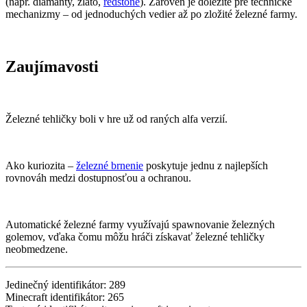
(napr. diamanty, zlato,
redstone
). Zároveň je dôležité pre technické
mechanizmy – od jednoduchých vedier až po zložité železné farmy.
Zaujímavosti
Železné tehličky boli v hre už od raných alfa verzií.
Ako kuriozita –
železné brnenie
poskytuje jednu z najlepších
rovnováh medzi dostupnosťou a ochranou.
Automatické železné farmy využívajú spawnovanie železných
golemov, vďaka čomu môžu hráči získavať železné tehličky
neobmedzene.
Jedinečný identifikátor: 289
Minecraft identifikátor: 265