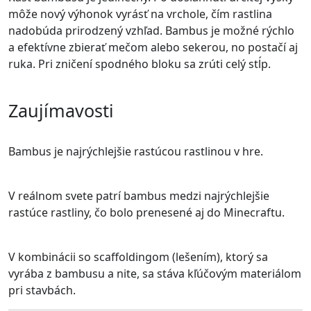
môže nový výhonok vyrásť na vrchole, čím rastlina
nadobúda prirodzený vzhľad. Bambus je možné rýchlo
a efektívne zbierať mečom alebo sekerou, no postačí aj
ruka. Pri zničení spodného bloku sa zrúti celý stĺp.
Zaujímavosti
Bambus je najrýchlejšie rastúcou rastlinou v hre.
V reálnom svete patrí bambus medzi najrýchlejšie
rastúce rastliny, čo bolo prenesené aj do Minecraftu.
V kombinácii so scaffoldingom (lešením), ktorý sa
vyrába z bambusu a nite, sa stáva kľúčovým materiálom
pri stavbách.