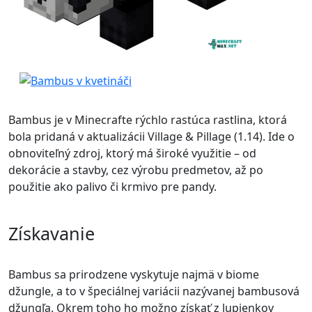
Bambus je v Minecrafte rýchlo rastúca rastlina, ktorá
bola pridaná v aktualizácii Village & Pillage (1.14). Ide o
obnoviteľný zdroj, ktorý má široké využitie – od
dekorácie a stavby, cez výrobu predmetov, až po
použitie ako palivo či krmivo pre pandy.
Získavanie
Bambus sa prirodzene vyskytuje najmä v biome
džungle, a to v špeciálnej variácii nazývanej bambusová
džungľa. Okrem toho ho možno získať z lupienkov