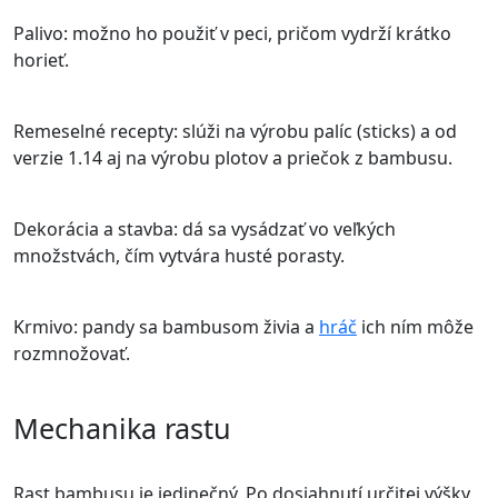
Palivo: možno ho použiť v peci, pričom vydrží krátko
horieť.
Remeselné recepty: slúži na výrobu palíc (sticks) a od
verzie 1.14 aj na výrobu plotov a priečok z bambusu.
Dekorácia a stavba: dá sa vysádzať vo veľkých
množstvách, čím vytvára husté porasty.
Krmivo: pandy sa bambusom živia a
hráč
ich ním môže
rozmnožovať.
Mechanika rastu
Rast bambusu je jedinečný. Po dosiahnutí určitej výšky