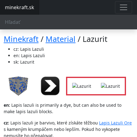
minekraft.sk
Minekraft
/
Material
/ Lazurit
cz: Lapis Lazuli
en: Lapis Lazuli
sk: Lazurit
en:
Lapis lazuli is primarily a dye, but can also be used to
make lapis lazuli blocks.
cz:
Lapis lazuli je barvivo, které získáte těžbou
Lapis Lazuli Ore
s kameným krumpáčem nebo lepším. Pokud ho vykopete
nemusíte ho přepalovat.