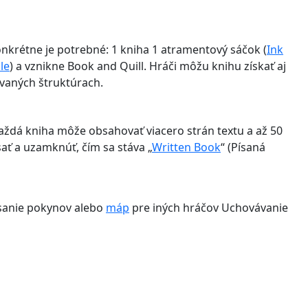
onkrétne je potrebné: 1 kniha 1 atramentový sáčok (
Ink
le
) a vznikne Book and Quill. Hráči môžu knihu získať aj
vaných štruktúrach.
Každá kniha môže obsahovať viacero strán textu a až 50
ať a uzamknúť, čím sa stáva „
Written Book
“ (Písaná
ísanie pokynov alebo
máp
pre iných hráčov Uchovávanie