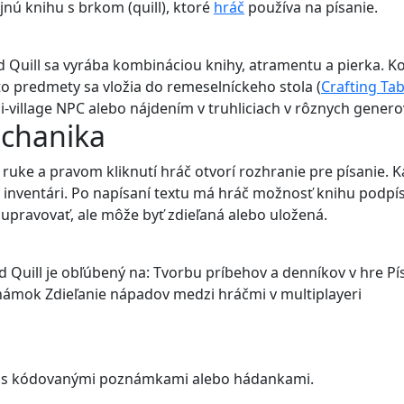
ú knihu s brkom (quill), ktoré
hráč
používa na písanie.
d Quill sa vyrába kombináciou knihy, atramentu a pierka. K
eto predmety sa vložia do remeselníckeho stola (
Crafting Tab
village NPC alebo nájdením v truhliciach v rôznych genero
echanika
 ruke a pravom kliknutí hráč otvorí rozhranie pre písanie. 
 inventári. Po napísaní textu má hráč možnosť knihu podpís
 upravovať, ale môže byť zdieľaná alebo uložená.
nd Quill je obľúbený na: Tvorbu príbehov a denníkov v hre P
námok Zdieľanie nápadov medzi hráčmi v multiplayeri
y s kódovanými poznámkami alebo hádankami.