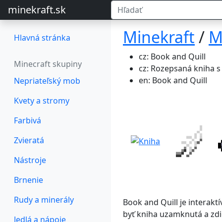
minekraft.sk
Minekraft
/
M
Hlavná stránka
cz: Book and Quill
Minecraft skupiny
cz: Rozepsaná kniha 
en: Book and Quill
Nepriateľský mob
Kvety a stromy
Farbivá
Zvieratá
Nástroje
Brnenie
Rudy a minerály
Book and Quill je interakt
byť kniha uzamknutá a zdi
Jedlá a nápoje