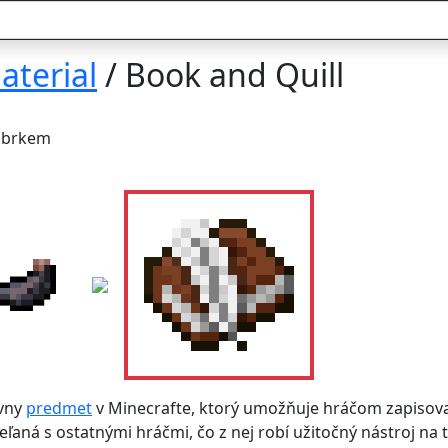
aterial
/ Book and Quill
s brkem
ívny
predmet
v Minecrafte, ktorý umožňuje hráčom zapisovať
eľaná s ostatnými hráčmi, čo z nej robí užitočný nástroj n