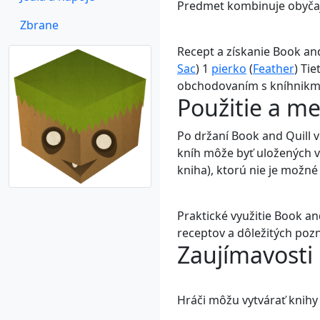
Predmet kombinuje obyčajn
Zbrane
Recept a získanie Book an
Sac
) 1
pierko
(
Feather
) Ti
obchodovaním s kníhnikmi-
Použitie a m
Po držaní Book and Quill v
kníh môže byť uložených v
kniha), ktorú nie je možné
Praktické využitie Book a
receptov a dôležitých poz
Zaujímavosti
Hráči môžu vytvárať knih