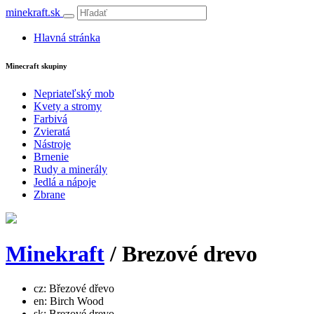
minekraft.sk
Hlavná stránka
Minecraft skupiny
Nepriateľský mob
Kvety a stromy
Farbivá
Zvieratá
Nástroje
Brnenie
Rudy a minerály
Jedlá a nápoje
Zbrane
Minekraft
/ Brezové drevo
cz: Březové dřevo
en: Birch Wood
sk: Brezové drevo