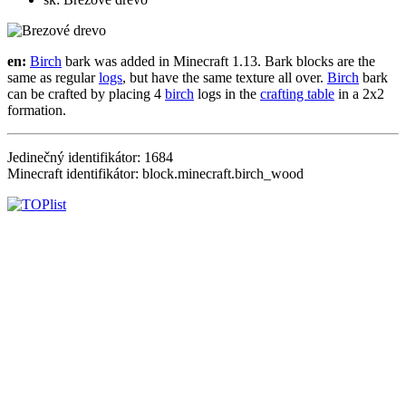
en:
Birch
bark was added in Minecraft 1.13. Bark blocks are the
same as regular
logs
, but have the same texture all over.
Birch
bark
can be crafted by placing 4
birch
logs in the
crafting table
in a 2x2
formation.
Jedinečný identifikátor: 1684
Minecraft identifikátor: block.minecraft.birch_wood