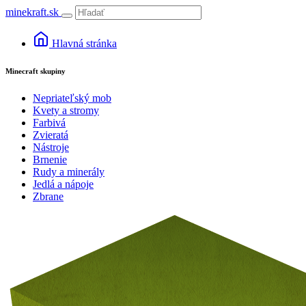
minekraft.sk
Hlavná stránka
Minecraft skupiny
Nepriateľský mob
Kvety a stromy
Farbivá
Zvieratá
Nástroje
Brnenie
Rudy a minerály
Jedlá a nápoje
Zbrane